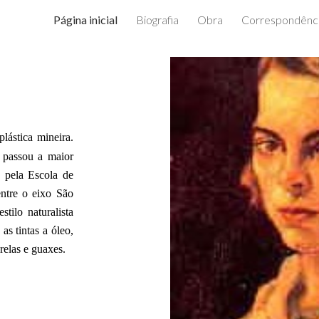
Página inicial
Biografia
Obra
Correspondênc
ip to main content
Skip to navigat
plástica mineira.
 passou a maior
 pela Escola de
ntre o eixo São
stilo naturalista
as tintas a óleo,
elas e guaxes.