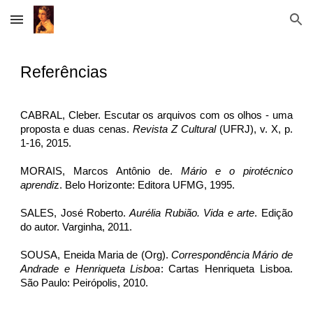
Skip to main content
Skip to navigation
Referências
CABRAL, Cleber. Escutar os arquivos com os olhos - uma
proposta e duas cenas.
Revista Z Cultural
(UFRJ), v. X, p.
1-16, 2015.
MORAIS, Marcos Antônio de.
Mário e o pirotécnico
aprendi
z. Belo Horizonte: Editora UFMG, 1995.
SALES, José Roberto.
Aurélia Rubião. Vida e arte
. Edição
do autor. Varginha, 2011.
SOUSA, Eneida Maria de (Org).
Correspondência Mário de
Andrade e Henriqueta Lisboa
: Cartas Henriqueta Lisboa.
São Paulo: Peirópolis, 2010.